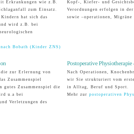
it Erkrankungen wie z.B.
Kopf-, Kiefer- und Gesichtsb
Schlaganfall zum Einsatz.
Verordnungen erfolgen in de
 Kindern hat sich das
sowie –operationen, Migräne 
und wird z.B. bei
neurologischen
 nach Bobath (Kinder ZNS)
ion
Postoperative Physiotherapi
ädie zur Erlernung von
Nach Operationen, Knochenbr
das Zusammenspiel
wir Sie strukturiert vom erst
n gutes Zusammenspiel die
in Alltag, Beruf und Sport.
rd u.a bei
Mehr zur
postoperativen Phys
 und Verletzungen des