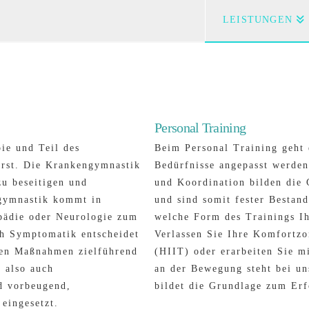
LEISTUNGEN
Personal Training
ie und Teil des
Beim Personal Training geht 
rst. Die Krankengymnastik
Bedürfnisse angepasst werden
zu beseitigen und
und Koordination bilden die 
ngymnastik kommt in
und sind somit fester Bestand
pädie oder Neurologie zum
welche Form des Trainings I
ch Symptomatik entscheidet
Verlassen Sie Ihre Komfortzo
ven Maßnahmen zielführend
(HIIT) oder erarbeiten Sie m
 also auch
an der Bewegung steht bei u
d vorbeugend,
bildet die Grundlage zum Erf
 eingesetzt.