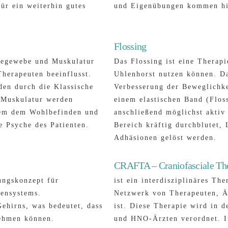
ür ein weiterhin gutes
und Eigenübungen kommen hi
Flossing
degewebe und Muskulatur
Das Flossing ist eine Therap
herapeuten beeinflusst.
Uhlenhorst nutzen können. Da
en durch die Klassische
Verbesserung der Beweglichke
 Muskulatur werden
einem elastischen Band (Flos
rdem dem Wohlbefinden und
anschließend möglichst aktiv
e Psyche des Patienten.
Bereich kräftig durchblutet,
Adhäsionen gelöst werden.
CRAFTA – Craniofasciale Th
ungskonzept für
ist ein interdisziplinäres Th
ensystems.
Netzwerk von Therapeuten, Ä
Gehirns, was bedeutet, dass
ist. Diese Therapie wird in 
nehmen können.
und HNO-Ärzten verordnet. 