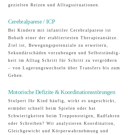
gezielten Reizen und Alltags­situationen.
Cerebralparese / ICP
Bei Kindern mit infantiler Cerebralparese ist
Bobath einer der etabliertesten Therapie­ansätze.
Ziel ist, Bewegungs­potenziale zu erweitern,
Sekundär­schäden vorzubeugen und Selbstständig­
keit im Alltag Schritt für Schritt zu vergrößern
– von Lagerungs­wechseln über Transfers bis zum
Gehen.
Motorische Defizite & Koordinationsstörungen
Stolpert Ihr Kind häufig, wirkt es ungeschickt,
ermüdet schnell beim Spielen oder hat
Schwierig­keiten beim Treppen­steigen, Rad­fahren
oder Schreiben? Wir analysieren Koordination,
Gleich­gewicht und Körper­wahrnehmung und